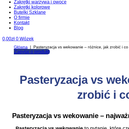
Zakrętki warzywa i owoce
Zakrętki kolorowe
Butelki Szklane
O firmie
Kontakt
Blog
0,00
zł
0
Wózek
Główna
|
Pasteryzacja vs wekowanie – różnice, jak zrobić i c
Zapytaj o produkt
Pasteryzacja vs weko
zrobić i 
Pasteryzacja vs wekowanie – najważn
Pasteryzacja vs wekowanie
to pytanie, które c