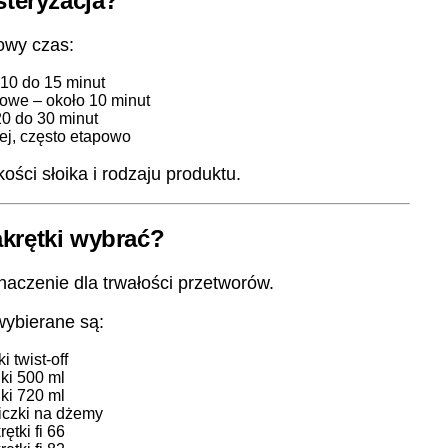
steryzacja?
owy czas:
10 do 15 minut
owe – około 10 minut
20 do 30 minut
ej, często etapowo
ości słoika i rodzaju produktu.
zakrętki wybrać?
czenie dla trwałości przetworów.
wybierane są:
ki twist-off
iki 500 ml
iki 720 ml
iczki na dżemy
rętki fi 66