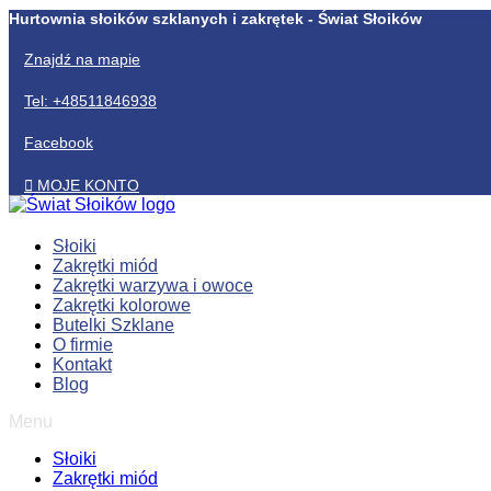
Skip
Hurtownia słoików szklanych i zakrętek - Świat Słoików
to
content
Znajdź na mapie
Tel: +48511846938
Facebook
MOJE KONTO
Słoiki
Zakrętki miód
Zakrętki warzywa i owoce
Zakrętki kolorowe
Butelki Szklane
O firmie
Kontakt
Blog
Menu
Słoiki
Zakrętki miód