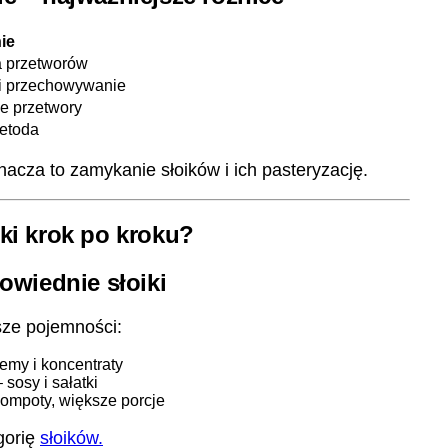
ie
a przetworów
i przechowywanie
e przetwory
etoda
nacza to zamykanie słoików i ich pasteryzację.
ki krok po kroku?
owiednie słoiki
sze pojemności:
emy i koncentraty
 sosy i sałatki
kompoty, większe porcje
gorię
słoików.