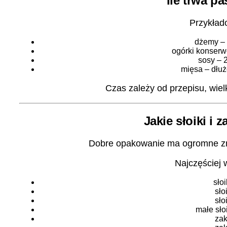
Ile trwa pa
Przykład
dżemy – 
ogórki konserw
sosy – 
mięsa – dłuż
Czas zależy od przepisu, wielk
Jakie słoiki i 
Dobre opakowanie ma ogromne zna
Najczęściej 
słoi
sło
sło
małe sło
zak