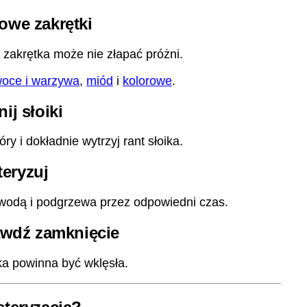
owe zakrętki
 zakrętka może nie złapać próżni.
oce i warzywa
,
miód
i
kolorowe
.
ij słoiki
y i dokładnie wytrzyj rant słoika.
teryzuj
z wodą i podgrzewa przez odpowiedni czas.
awdź zamknięcie
a powinna być wklęsła.