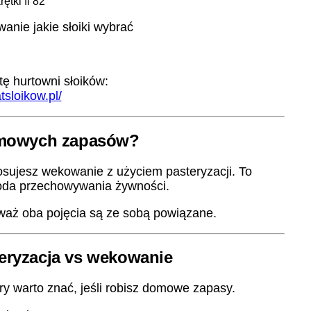
rętki fi 82
ę hurtowni słoików:
tsloikow.pl/
mowych zapasów?
tosujesz wekowanie z użyciem pasteryzacji. To
oda przechowywania żywności.
eważ oba pojęcia są ze sobą powiązane.
ryzacja vs wekowanie
ry warto znać, jeśli robisz domowe zapasy.