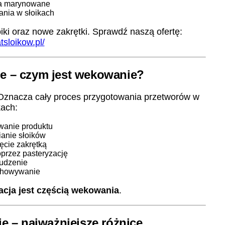
a marynowane
ania w słoikach
iki oraz nowe zakrętki. Sprawdź naszą ofertę:
tsloikow.pl/
e – czym jest wekowanie?
. Oznacza cały proces przygotowania przetworów w
kach:
wanie produktu
ianie słoików
ęcie zakrętką
oprzez pasteryzację
tudzenie
chowywanie
acja jest częścią wekowania
.
e – najważniejsze różnice