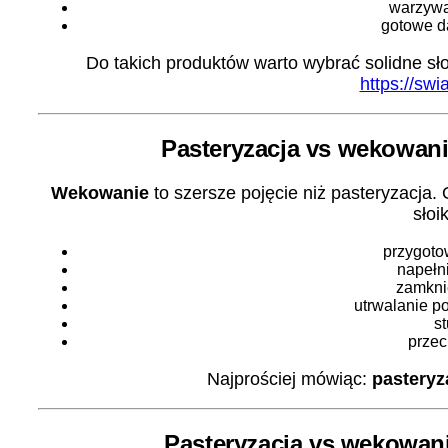
warzyw
gotowe d
Do takich produktów warto wybrać solidne sło
https://swia
Pasteryzacja vs wekowani
Wekowanie
to szersze pojęcie niż pasteryzacja
słoi
przygoto
napełn
zamkni
utrwalanie p
s
prze
Najprościej mówiąc:
pasteryz
Pasteryzacja vs wekowani