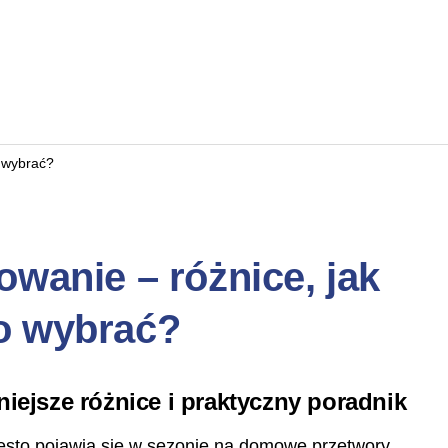
o wybrać?
wanie – różnice, jak
co wybrać?
iejsze różnice i praktyczny poradnik
zęsto pojawia się w sezonie na domowe przetwory.