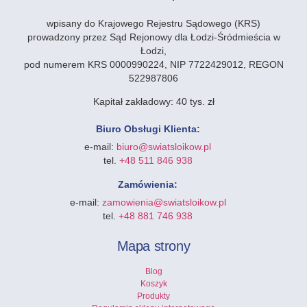
wpisany do Krajowego Rejestru Sądowego (KRS)
prowadzony przez Sąd Rejonowy dla Łodzi-Śródmieścia w
Łodzi,
pod numerem KRS 0000990224, NIP 7722429012, REGON
522987806
Kapitał zakładowy:
40 tys. zł
Biuro Obsługi Klienta:
e-mail:
biuro@swiatsloikow.pl
tel.
+48 511 846 938
Zamówienia:
e-mail:
zamowienia@swiatsloikow.pl
tel.
+48 881 746 938
Mapa strony
Blog
Koszyk
Produkty