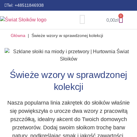
Tel: +48511846938
Zakrętki miód
Zakrętki warzywa i owoce
Zakrętki kolorowe
Butelki Szklane
0
0,00
zł
Główna
|
Świeże wzory w sprawdzonej kolekcji
Świeże wzory w sprawdzonej
kolekcji
Nasza popularna linia zakrętek do słoików właśnie
się powiększyła o urocze dwa wzory z pracowitą
pszczółką, idealny akcent do Twoich domowych
przetworów. Dodaj swoim słoikom trochę barw
natury, podkreślając smak i jakość zawartości.