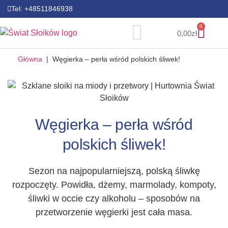
Tel: +48511846938
Zakrętki miód
Zakrętki warzywa i owoce
Zakrętki kolorowe
Butelki Szklane
0
0,00
zł
Główna
|
Węgierka – perła wśród polskich śliwek!
Węgierka – perła wśród
polskich śliwek!
Sezon na najpopularniejszą, polską śliwkę
rozpoczęty. Powidła, dżemy, marmolady, kompoty,
śliwki w occie czy alkoholu – sposobów na
przetworzenie węgierki jest cała masa.