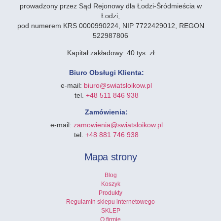
prowadzony przez Sąd Rejonowy dla Łodzi-Śródmieścia w
Łodzi,
pod numerem KRS 0000990224, NIP 7722429012, REGON
522987806
Kapitał zakładowy:
40 tys. zł
Biuro Obsługi Klienta:
e-mail:
biuro@swiatsloikow.pl
tel.
+48 511 846 938
Zamówienia:
e-mail:
zamowienia@swiatsloikow.pl
tel.
+48 881 746 938
Mapa strony
Blog
Koszyk
Produkty
Regulamin sklepu internetowego
SKLEP
O firmie