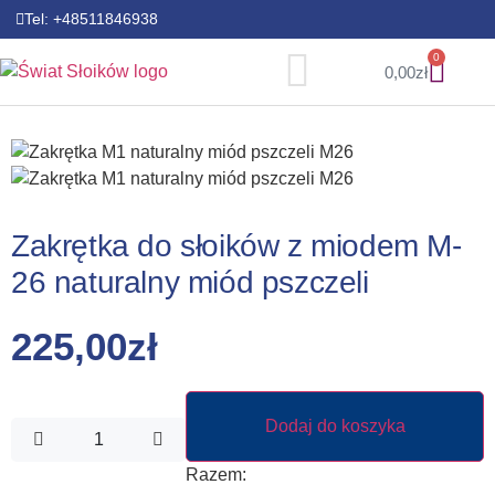
Tel: +48511846938
Zakrętki miód
Zakrętki warzywa i owoce
Zakrętki kolorowe
Butelki Szklane
0
0,00
zł
Zakrętka do słoików z miodem M-
26 naturalny miód pszczeli
225,00
zł
Dodaj do koszyka
Razem: