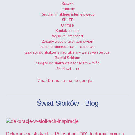
Koszyk
Produkty
Regulamin sklepu internetowego
SKLEP
O firmie
Kontakt z nami
Wysyłka i transport
Zasady współpracy i zamówień
Zakrętki standardowe – kolorowe
Zakretki do słoików z nadrukiem – warzywa i owoce
Butelki Szklane
Zakrętki do słoików z nadrukiem – miód
Słoiki szklane
Znajdź nas na mapie google
Świat Słoików - Blog
Dekoracje w słoikach – 15 inspiracji DIY do domu i ogrodu