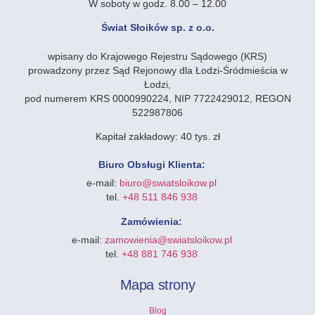
W soboty w godz. 8.00 – 12.00
Świat Słoików sp. z o.o.
wpisany do Krajowego Rejestru Sądowego (KRS)
prowadzony przez Sąd Rejonowy dla Łodzi-Śródmieścia w
Łodzi,
pod numerem KRS 0000990224, NIP 7722429012, REGON
522987806
Kapitał zakładowy:
40 tys. zł
Biuro Obsługi Klienta:
e-mail:
biuro@swiatsloikow.pl
tel.
+48 511 846 938
Zamówienia:
e-mail:
zamowienia@swiatsloikow.pl
tel.
+48 881 746 938
Mapa strony
Blog