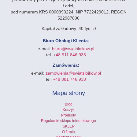
Łodzi,
pod numerem KRS 0000990224, NIP 7722429012, REGON
522987806
Kapitał zakładowy:
40 tys. zł
Biuro Obsługi Klienta:
e-mail:
biuro@swiatsloikow.pl
tel.
+48 511 846 938
Zamówienia:
e-mail:
zamowienia@swiatsloikow.pl
tel.
+48 881 746 938
Mapa strony
Blog
Koszyk
Produkty
Regulamin sklepu internetowego
SKLEP
O firmie